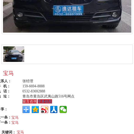
宝马
联系人：
张经理
手 机：
159-6694-8888
电 话：
0532-83692888
地 址：
青岛市黄岛区武夷山路516号网点
留言咨询
更多信息
分享：
上一条：
宝马
下一条：
宝马
关键词：
宝马