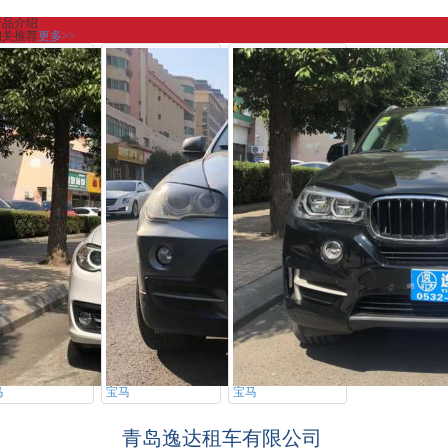
产品介绍
相关推荐
更多>>
马
宝马
宝马
青岛逸达租车有限公司