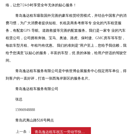
络，让您
7/24
小时享受全年无休的贴心服务！
青岛逸达租车吸取国外完善的豪车租赁经营模式，并结合中国客户的消
费习惯，为广大消费者提供短租、长租及商务考察等专 业化的汽车租赁服
务，有配套
GPS
导航、道路救援等完善的配套服务。我们是一家专 业的汽车
租赁公司，公司拥有奔驰、宝马、奥迪、路虎、保时捷、
GMC
房车等车型，
每款车型月租、年租均有优惠。
我们的准则是
“
用户至上，您给予我信赖，我
给予您满意
”
以贴心的服务，丰富的车型，优 质的体验，给用户舒适的驾驶空
间。
青岛逸达租车服务有限公司是中铁世博会展服务中心指定用车单位，得
到客户的一直好评，打造一张西海岸新区的服务名片。
青岛逸达租车服务有限公司
张总
15966948888
青岛武夷山路
516
号网点
上一条 ：
青岛逸达租车祝五一劳动节快乐！