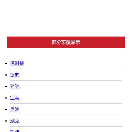
丰田
尼桑
起亚
雪佛兰
英菲迪尼
部分车型展示
保时捷
捷豹
奔驰
宝马
奥迪
别克