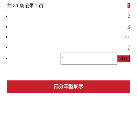
共 80 条记录 7 页
1
2
3
>>
7
跳转
部分车型展示
保时捷
捷豹
奔驰
宝马
奥迪
别克
现代
大众