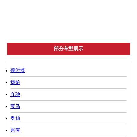
丰田
尼桑
起亚
雪佛兰
英菲迪尼
部分车型展示
保时捷
捷豹
奔驰
宝马
奥迪
别克