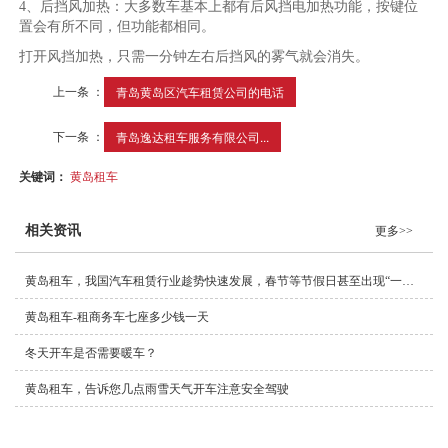
4、后挡风加热：大多数车基本上都有后风挡电加热功能，按键位
置会有所不同，但功能都相同。
打开风挡加热，只需一分钟左右后挡风的雾气就会消失。
上一条 ：
青岛黄岛区汽车租赁公司的电话
下一条 ：
青岛逸达租车服务有限公司...
关键词：
黄岛租车
相关资讯
更多>>
黄岛租车，我国汽车租赁行业趁势快速发展，春节等节假日甚至出现“一车难求”现象
黄岛租车-租商务车七座多少钱一天
冬天开车是否需要暖车？
黄岛租车，告诉您几点雨雪天气开车注意安全驾驶