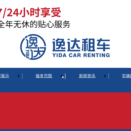
型展示
服务范围
新闻资讯
车辆