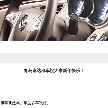
青岛逸达租车祝大家新年快乐！
，租车要趁早。车型多车况好。