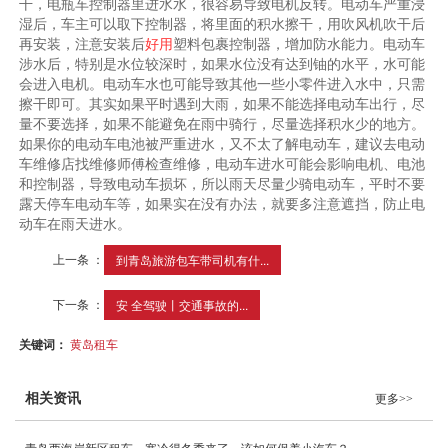
干，电瓶车控制器里进水水，很容易导致电机反转。电动车严重浸
湿后，车主可以取下控制器，将里面的积水擦干，用吹风机吹干后
再安装，注意安装后
好
用
塑料包裹控制器，增加防水能力。电动车
涉水后，特别是水位较深时，如果水位没有达到铀的水平，水可能
会进入电机。电动车水也可能导致其他一些小零件进入水中，只需
擦干即可。其实如果平时遇到大雨，如果不能选择电动车出行，尽
量不要选择，如果不能避免在雨中骑行，尽量选择积水少的地方。
如果你的电动车电池被严重进水，又不太了解电动车，建议去电动
车维修店找维修师傅检查维修，电动车进水可能会影响电机、电池
和控制器，导致电动车损坏，所以雨天尽量少骑电动车，平时不要
露天停车电动车等，如果实在没有办法，就要多注意遮挡，防止电
动车在雨天进水。
上一条 ：
到青岛旅游包车带司机有什...
下一条 ：
安 全驾驶丨交通事故的...
关键词：
黄岛租车
相关资讯
更多>>