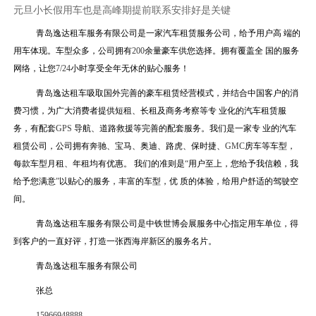
元旦小长假用车也是高峰期提前联系安排好是关键
青岛逸达租车服务有限公司是一家汽车租赁服务公司，给予用户高 端的
用车体现。车型众多，公司拥有
200
余量豪车供您选择。拥有覆盖全 国的服务
网络，让您
7/24
小时享受全年无休的贴心服务！
青岛逸达租车吸取国外完善的豪车租赁经营模式，并结合中国客户的消
费习惯，为广大消费者提供短租、长租及商务考察等专 业化的汽车租赁服
务，有配套
GPS
导航、道路救援等完善的配套服务。我们是一家专 业的汽车
租赁公司，公司拥有奔驰、宝马、奥迪、路虎、保时捷、
GMC
房车等车型，
每款车型月租、年租均有优惠。
我们的准则是
“
用户至上，您给予我信赖，我
给予您满意
”
以贴心的服务，丰富的车型，优 质的体验，给用户舒适的驾驶空
间。
青岛逸达租车服务有限公司是中铁世博会展服务中心指定用车单位，得
到客户的一直好评，打造一张西海岸新区的服务名片。
青岛逸达租车服务有限公司
张总
15966948888